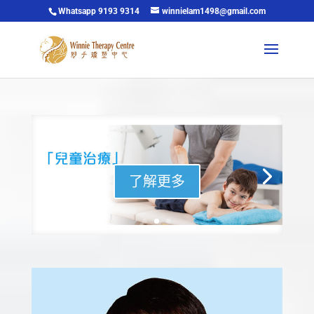
Whatsapp 9193 9314
winnielam1498@gmail.com
了解更多