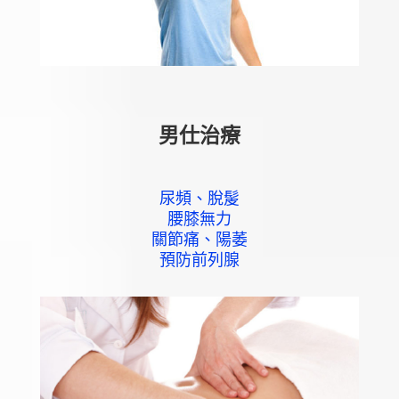
男仕治療
尿頻、脫髲
腰膝無力
關節痛、陽萎
預防前列腺