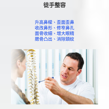
徒手整容
升高鼻樑、歪面歪鼻
收改鼻形、修窄鼻孔
面骨收細、增大眼精
腮骨凸出、消除頸紋