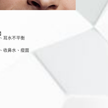
健】
、耳水不平衡
、收鼻水、瘦面