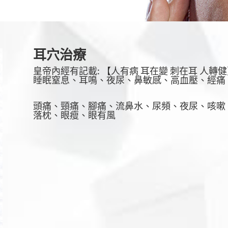
耳穴治療
皇帝內經有記載: 【人有病 耳在變 刺在耳 人轉
睡眠窒息、耳鳴、夜尿、鼻敏感、高血壓、經痛
頭痛、頸痛、腳痛、流鼻水、尿頻、夜尿、咳嗽
落枕、眼瘦、眼有風