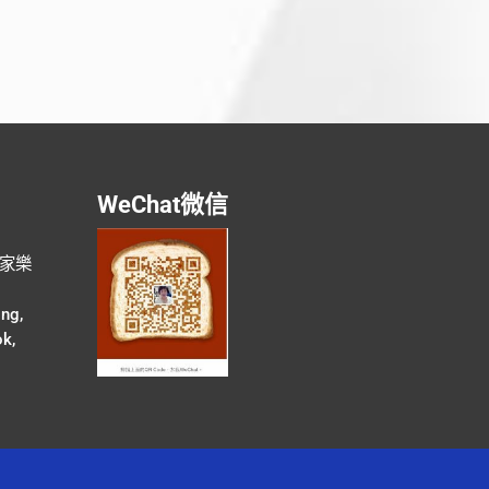
WeChat微信
號家樂
ing,
k,