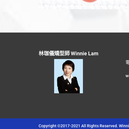
林珈儀矯型師 Winnie Lam
電
w
Copyright ©2017-2021 All Rights Reserved.