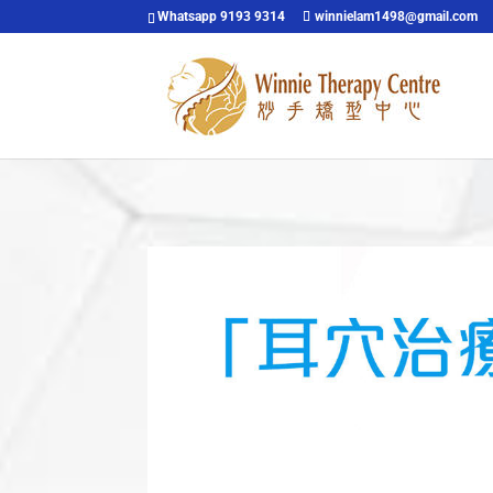
Whatsapp 9193 9314
winnielam1498@gmail.com